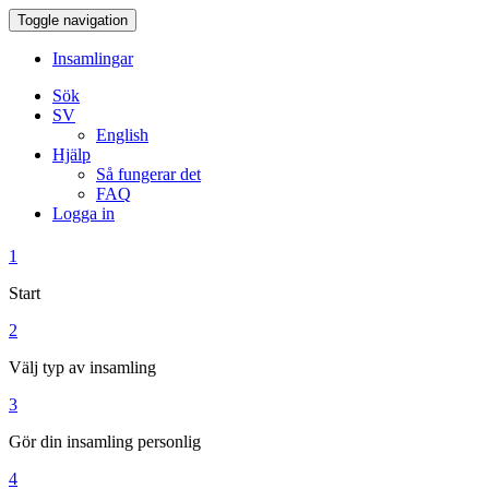
Toggle navigation
Insamlingar
Sök
SV
English
Hjälp
Så fungerar det
FAQ
Logga in
1
Start
2
Välj typ av insamling
3
Gör din insamling personlig
4