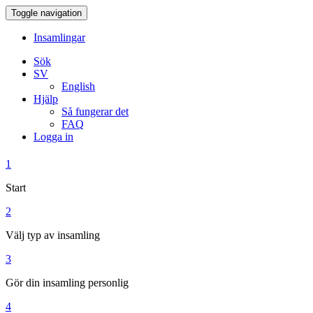
Toggle navigation
Insamlingar
Sök
SV
English
Hjälp
Så fungerar det
FAQ
Logga in
1
Start
2
Välj typ av insamling
3
Gör din insamling personlig
4