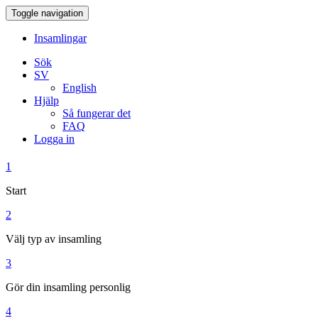
Toggle navigation
Insamlingar
Sök
SV
English
Hjälp
Så fungerar det
FAQ
Logga in
1
Start
2
Välj typ av insamling
3
Gör din insamling personlig
4