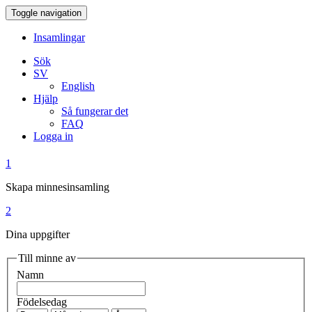
Toggle navigation
Insamlingar
Sök
SV
English
Hjälp
Så fungerar det
FAQ
Logga in
1
Skapa minnesinsamling
2
Dina uppgifter
Till minne av
Namn
Födelsedag