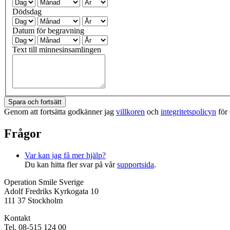
Dödsdag
Datum för begravning
Text till minnesinsamlingen
Spara och fortsätt
Genom att fortsätta godkänner jag
villkoren
och
integritetspolicyn
för 
Frågor
Var kan jag få mer hjälp?
Du kan hitta fler svar på vår
supportsida
.
Operation Smile Sverige
Adolf Fredriks Kyrkogata 10
111 37 Stockholm
Kontakt
Tel. 08-515 124 00