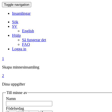
Toggle navigation
Insamlingar
Sök
SV
English
Hjälp
Så fungerar det
FAQ
Logga in
1
Skapa minnesinsamling
2
Dina uppgifter
Till minne av
Namn
Födelsedag