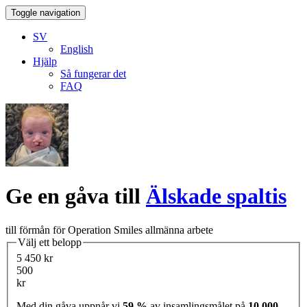
Toggle navigation
SV
English
Hjälp
Så fungerar det
FAQ
Ge en gåva till
Älskade spaltis
till förmån för Operation Smiles allmänna arbete
Välj ett belopp
5 450 kr
500
kr
Med din gåva uppnår vi
59 %
av insamlingsmålet på
10 000