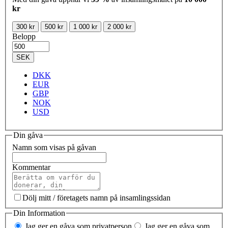
kr
300 kr
500 kr
1 000 kr
2 000 kr
Belopp
SEK
DKK
EUR
GBP
NOK
USD
Din gåva
Namn som visas på gåvan
Kommentar
Dölj mitt / företagets namn på insamlingssidan
Din Information
Jag ger en gåva som privatperson
Jag ger en gåva som