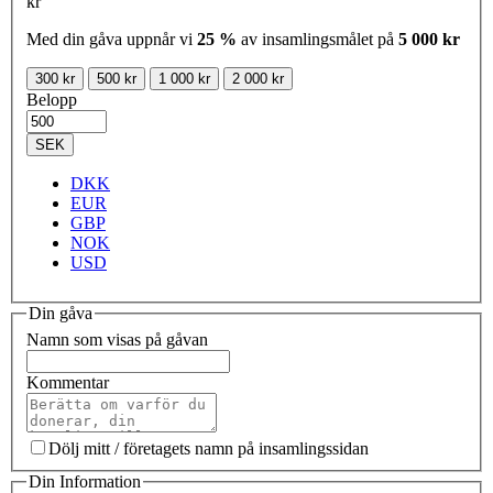
kr
Med din gåva uppnår vi
25 %
av insamlingsmålet på
5 000 kr
300 kr
500 kr
1 000 kr
2 000 kr
Belopp
SEK
DKK
EUR
GBP
NOK
USD
Din gåva
Namn som visas på gåvan
Kommentar
Dölj mitt / företagets namn på insamlingssidan
Din Information