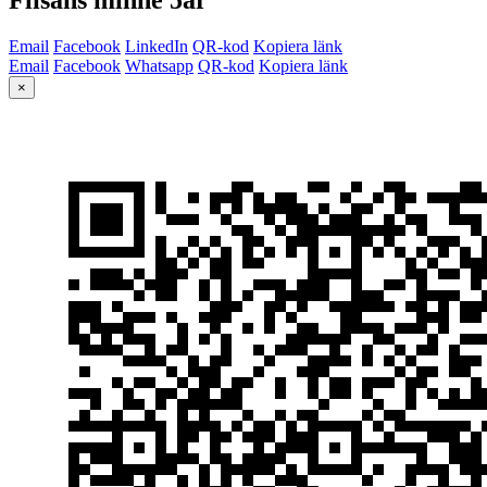
Email
Facebook
LinkedIn
QR-kod
Kopiera länk
Email
Facebook
Whatsapp
QR-kod
Kopiera länk
×