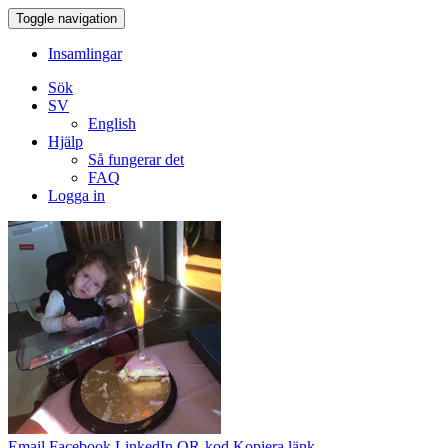
Toggle navigation
Insamlingar
Sök
SV
English
Hjälp
Så fungerar det
FAQ
Logga in
Email
Facebook
LinkedIn
QR-kod
Kopiera länk