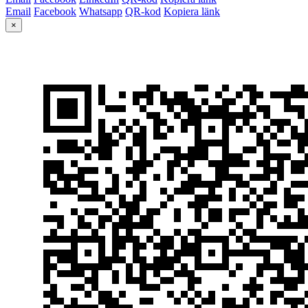
Email
Facebook
Whatsapp
QR-kod
Kopiera länk
×