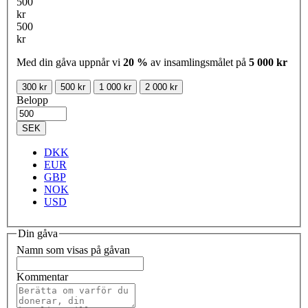
500
kr
500
kr
Med din gåva uppnår vi
20 %
av insamlingsmålet på
5 000 kr
300 kr
500 kr
1 000 kr
2 000 kr
Belopp
SEK
DKK
EUR
GBP
NOK
USD
Din gåva
Namn som visas på gåvan
Kommentar