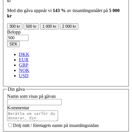
kr
Med din gåva uppnår vi
143 %
av insamlingsmålet på
5 000
kr
300 kr
500 kr
1 000 kr
2 000 kr
Belopp
SEK
DKK
EUR
GBP
NOK
USD
Din gåva
Namn som visas på gåvan
Kommentar
Dölj mitt / företagets namn på insamlingssidan