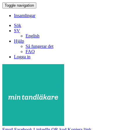
Toggle navigation
Insamlingar
Sök
SV
English
Hjälp
Så fungerar det
FAQ
Logga in
Email
Facebook
LinkedIn
QR-kod
Kopiera länk