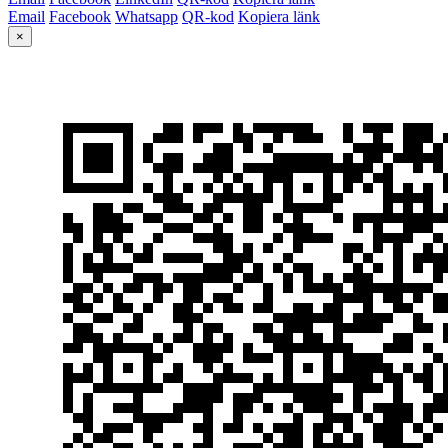
Email
Facebook
Whatsapp
QR-kod
Kopiera länk
×