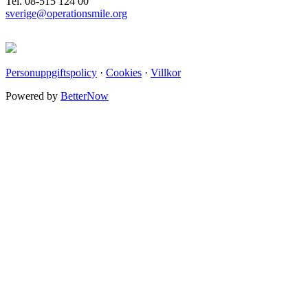
Tel. 08-515 124 00
sverige@operationsmile.org
Personuppgiftspolicy
·
Cookies
·
Villkor
Powered by
BetterNow