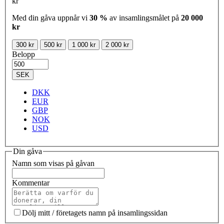
kr
Med din gåva uppnår vi
30 %
av insamlingsmålet på
20 000
kr
300 kr
500 kr
1 000 kr
2 000 kr
Belopp
SEK
DKK
EUR
GBP
NOK
USD
Din gåva
Namn som visas på gåvan
Kommentar
Dölj mitt / företagets namn på insamlingssidan