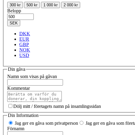
300 kr
500 kr
1 000 kr
2 000 kr
Belopp
SEK
DKK
EUR
GBP
NOK
USD
Din gåva
Namn som visas på gåvan
Kommentar
Dölj mitt / företagets namn på insamlingssidan
Din Information
Jag ger en gåva som privatperson
Jag ger en gåva som företa
Förnamn