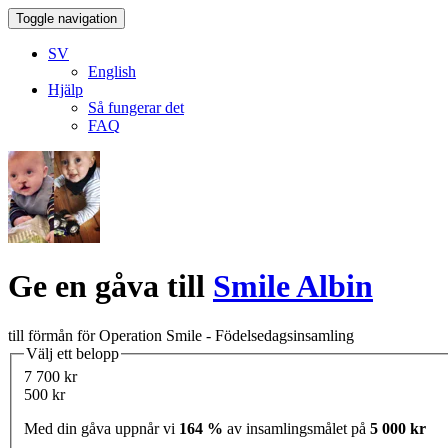
Toggle navigation
SV
English
Hjälp
Så fungerar det
FAQ
Ge en gåva till
Smile Albin
till förmån för Operation Smile - Födelsedagsinsamling
Välj ett belopp
7 700 kr
500 kr
Med din gåva uppnår vi
164 %
av insamlingsmålet på
5 000 kr