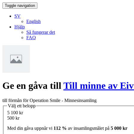
Toggle navigation
SV
English
Hjälp
Så fungerar det
FAQ
Ge en gåva till
Till minne av Ei
till förmån för Operation Smile - Minnesinsamling
Välj ett belopp
5 100 kr
500 kr
Med din gåva uppnår vi
112 %
av insamlingsmålet på
5 000 kr