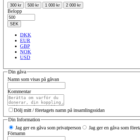
300 kr
500 kr
1 000 kr
2 000 kr
Belopp
SEK
DKK
EUR
GBP
NOK
USD
Din gåva
Namn som visas på gåvan
Kommentar
Dölj mitt / företagets namn på insamlingssidan
Din Information
Jag ger en gåva som privatperson
Jag ger en gåva som företa
Förnamn