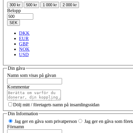
300 kr
500 kr
1 000 kr
2 000 kr
Belopp
SEK
DKK
EUR
GBP
NOK
USD
Din gåva
Namn som visas på gåvan
Kommentar
Dölj mitt / företagets namn på insamlingssidan
Din Information
Jag ger en gåva som privatperson
Jag ger en gåva som företa
Förnamn