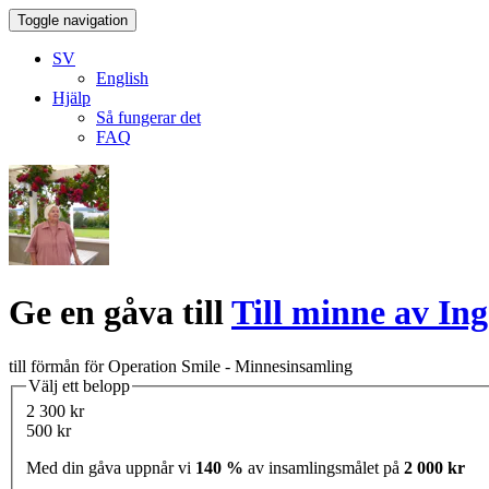
Toggle navigation
SV
English
Hjälp
Så fungerar det
FAQ
Ge en gåva till
Till minne av In
till förmån för Operation Smile - Minnesinsamling
Välj ett belopp
2 300 kr
500 kr
Med din gåva uppnår vi
140 %
av insamlingsmålet på
2 000 kr