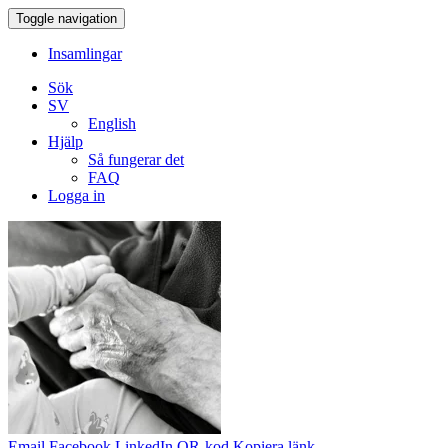
Toggle navigation
Insamlingar
Sök
SV
English
Hjälp
Så fungerar det
FAQ
Logga in
Email
Facebook
LinkedIn
QR-kod
Kopiera länk