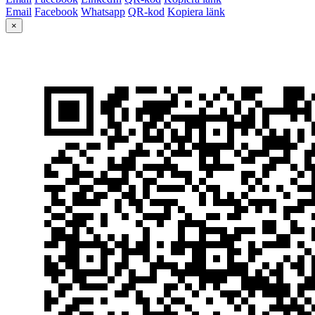
Email
Facebook
Whatsapp
QR-kod
Kopiera länk
×