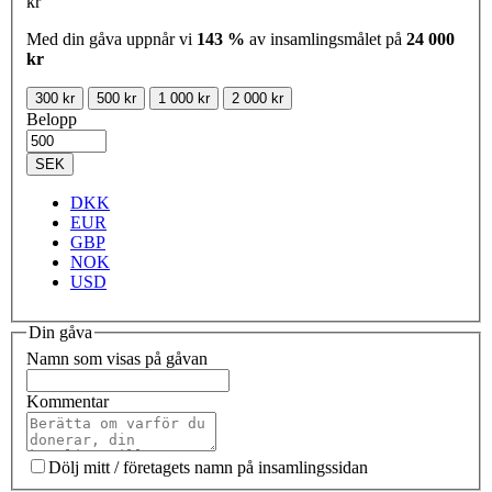
kr
Med din gåva uppnår vi
143 %
av insamlingsmålet på
24 000
kr
300 kr
500 kr
1 000 kr
2 000 kr
Belopp
SEK
DKK
EUR
GBP
NOK
USD
Din gåva
Namn som visas på gåvan
Kommentar
Dölj mitt / företagets namn på insamlingssidan