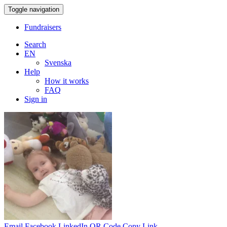
Toggle navigation
Fundraisers
Search
EN
Svenska
Help
How it works
FAQ
Sign in
Email
Facebook
LinkedIn
QR Code
Copy Link