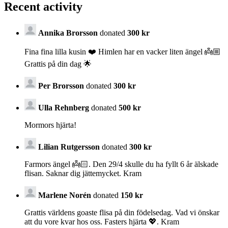
Recent activity
Annika Brorsson
donated
300 kr
Fina fina lilla kusin ❤️ Himlen har en vacker liten ängel 👼🏼
Grattis på din dag 🌟
Per Brorsson
donated
300 kr
Ulla Rehnberg
donated
500 kr
Mormors hjärta!
Lilian Rutgersson
donated
300 kr
Farmors ängel 👼🏻. Den 29/4 skulle du ha fyllt 6 år älskade
flisan. Saknar dig jättemycket. Kram
Marlene Norén
donated
150 kr
Grattis världens goaste flisa på din födelsedag. Vad vi önskar
att du vore kvar hos oss. Fasters hjärta 💖. Kram