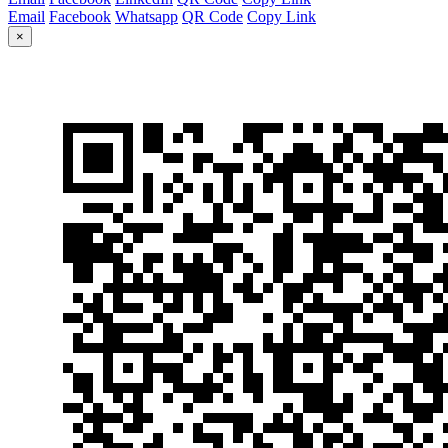
Email
Facebook
Whatsapp
QR Code
Copy Link
×