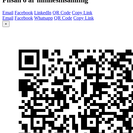
Email
Facebook
LinkedIn
QR Code
Copy Link
Email
Facebook
Whatsapp
QR Code
Copy Link
×