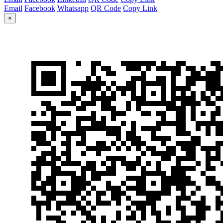
Email
Facebook
Whatsapp
QR Code
Copy Link
×