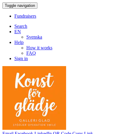
Toggle navigation
Fundraisers
Search
EN
Svenska
Help
How it works
FAQ
Sign in
Email
Facebook
LinkedIn
QR Code
Copy Link