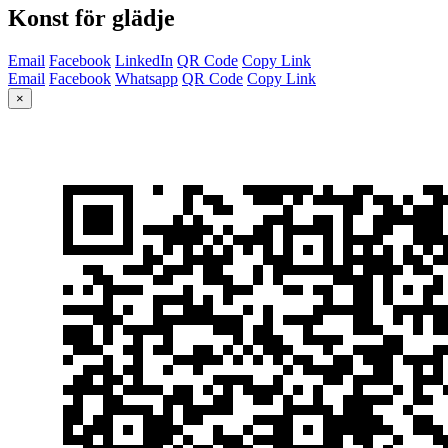
Konst för glädje
Email
Facebook
LinkedIn
QR Code
Copy Link
Email
Facebook
Whatsapp
QR Code
Copy Link
×