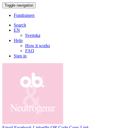
Toggle navigation
Fundraisers
Search
EN
Svenska
Help
How it works
FAQ
Sign in
Email
Facebook
LinkedIn
QR Code
Copy Link