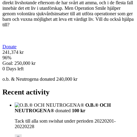
direkt livshotande eftersom de har svårt att amma, och i de flesta fall
innebär det ett liv i utanförskap. Men Operation Smile hjälper
genom volontära sjukvårdsinsatser till att utföra operationer som ger
barn och vuxna möjlighet att leva ett värdigt liv. Vill du också hjälpa
till?
Donate
241,374 kr
96
%
Goal:
250,000 kr
0
Days left
o.b. & Neutrogena donated 240,000 kr
Recent activity
O.B.® OCH
NEUTROGENA®
donated
100 kr
Tack till alla som swishat under perioden 20220201-
20220228