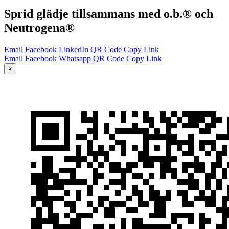
Sprid glädje tillsammans med o.b.® och
Neutrogena®
Email
Facebook
LinkedIn
QR Code
Copy Link
Email
Facebook
Whatsapp
QR Code
Copy Link
×