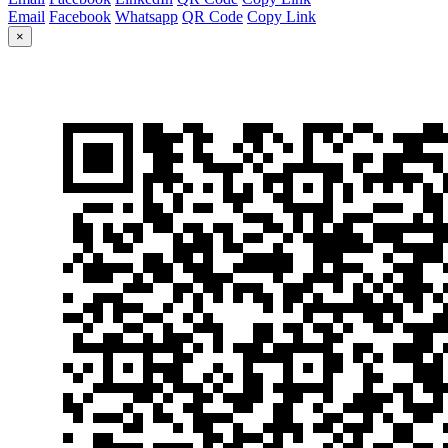
Email
Facebook
Whatsapp
QR Code
Copy Link
×