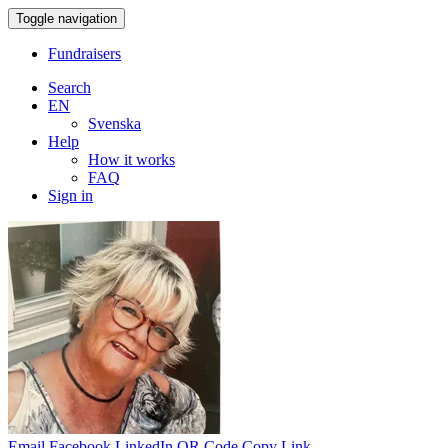
Toggle navigation
Fundraisers
Search
EN
Svenska
Help
How it works
FAQ
Sign in
Email
Facebook
LinkedIn
QR Code
Copy Link