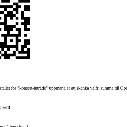
stället för "konsert-inträde" uppmana er att skänka valfri summa till Ope
nsert!
en på hemsidan!