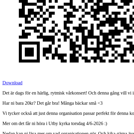
Download
Det är dags för en härlig, rytmisk vårkonsert! Och denna gång vill vi i
Har ni bara 20kr? Det går bra! Många bäckar små <3
Vi tycker också att just denna organisation passar perfekt för denna ko
Mer om det får ni höra i Utby kyrka torsdag 4/6-2026 :)
Nedan kan ni läsa mer om vad organisationen gör. Och kika gärna äv