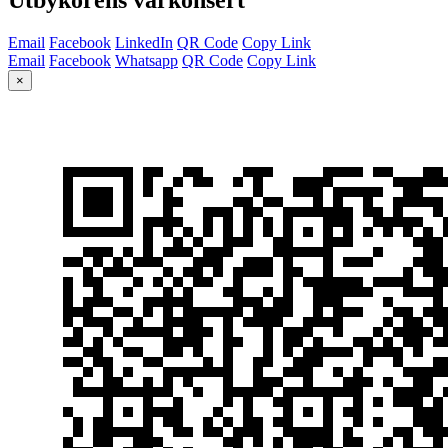
Email
Facebook
LinkedIn
QR Code
Copy Link
Email
Facebook
Whatsapp
QR Code
Copy Link
×