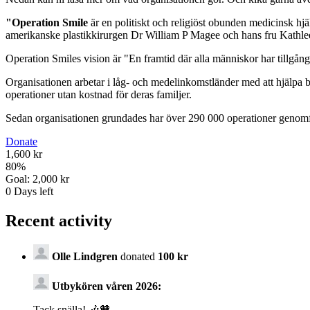
"Operation Smile
är en politiskt och religiöst obunden medicinsk h
amerikanske plastikkirurgen Dr William P Magee och hans fru Kathlee
Operation Smiles vision är "En framtid där alla människor har tillgång t
Organisationen arbetar i låg- och medelinkomstländer med att hjälpa 
operationer utan kostnad för deras familjer.
Sedan organisationen grundades har över 290 000 operationer genomf
Donate
1,600 kr
80
%
Goal:
2,000 kr
0
Days left
Recent activity
Olle Lindgren
donated
100 kr
Utbykören våren 2026:
Tack snälla! 🎶🧡