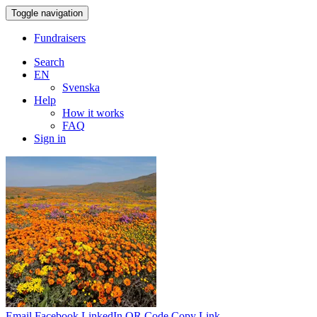
Toggle navigation
Fundraisers
Search
EN
Svenska
Help
How it works
FAQ
Sign in
Email
Facebook
LinkedIn
QR Code
Copy Link