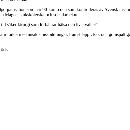
jälporganisation som har 90-konto och som kontrolleras av Svensk ins
n Magee, sjuksköterska och socialarbetare.
ill säker kirurgi som förbättrar hälsa och livskvalitet"
barn födda med ansiktsmissbildningar, främst läpp-, käk och gomspalt g
örts"