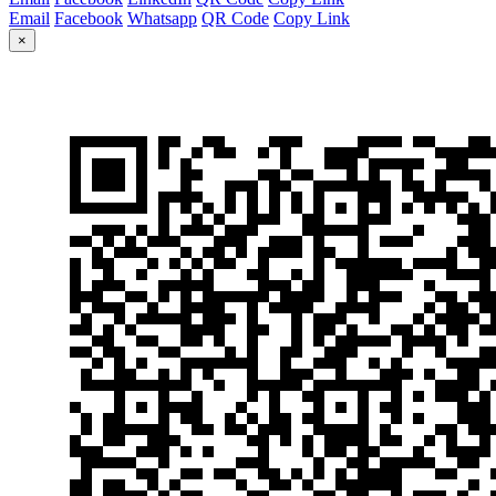
Email
Facebook
Whatsapp
QR Code
Copy Link
×