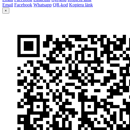
Email
Facebook
Whatsapp
QR-kod
Kopiera länk
×