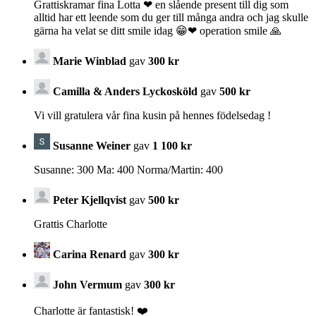
Grattiskramar fina Lotta ❤ en slående present till dig som
alltid har ett leende som du ger till många andra och jag skulle
gärna ha velat se ditt smile idag 😁❤ operation smile 🙏
Marie Winblad
gav
300 kr
Camilla & Anders Lyckosköld
gav
500 kr
Vi vill gratulera vår fina kusin på hennes födelsedag !
Susanne Weiner
gav
1 100 kr
Susanne: 300 Ma: 400 Norma/Martin: 400
Peter Kjellqvist
gav
500 kr
Grattis Charlotte
Carina Renard
gav
300 kr
John Vermum
gav
300 kr
Charlotte är fantastisk! ❤️