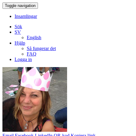
Toggle navigation
Insamlingar
Sök
SV
English
Hjälp
Så fungerar det
FAQ
Logga in
Email
Facebook
LinkedIn
QR-kod
Kopiera länk