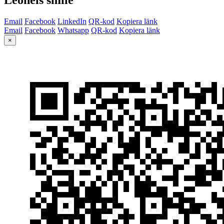
Email
Facebook
LinkedIn
QR-kod
Kopiera länk
Email
Facebook
Whatsapp
QR-kod
Kopiera länk
×