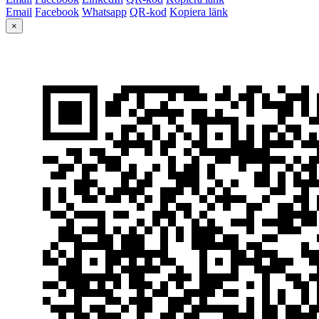
Email
Facebook
Whatsapp
QR-kod
Kopiera länk
×