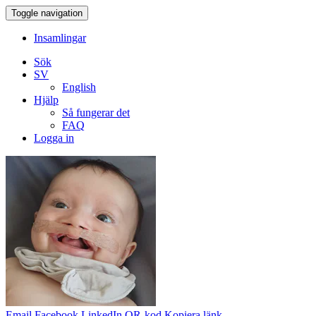
Toggle navigation
Insamlingar
Sök
SV
English
Hjälp
Så fungerar det
FAQ
Logga in
Email
Facebook
LinkedIn
QR-kod
Kopiera länk