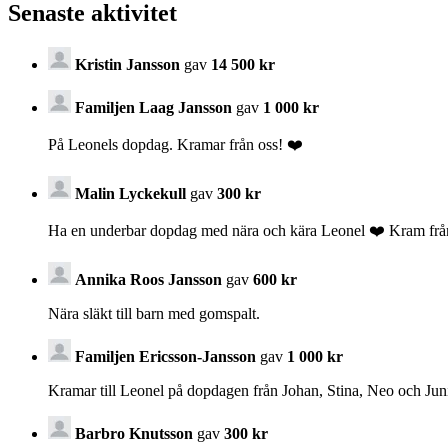
Senaste aktivitet
Kristin Jansson
gav
14 500 kr
Familjen Laag Jansson
gav
1 000 kr
På Leonels dopdag. Kramar från oss! ❤️
Malin Lyckekull
gav
300 kr
Ha en underbar dopdag med nära och kära Leonel ❤️ Kram frå
Annika Roos Jansson
gav
600 kr
Nära släkt till barn med gomspalt.
Familjen Ericsson-Jansson
gav
1 000 kr
Kramar till Leonel på dopdagen från Johan, Stina, Neo och Jun
Barbro Knutsson
gav
300 kr