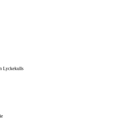
n Lyckekulls
ie