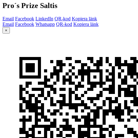
Pro´s Prize Saltis
Email
Facebook
LinkedIn
QR-kod
Kopiera länk
Email
Facebook
Whatsapp
QR-kod
Kopiera länk
×