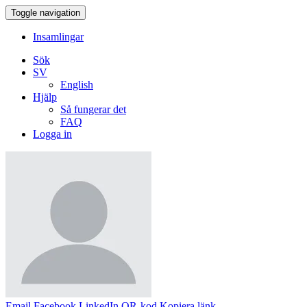
Toggle navigation
Insamlingar
Sök
SV
English
Hjälp
Så fungerar det
FAQ
Logga in
Email
Facebook
LinkedIn
QR-kod
Kopiera länk