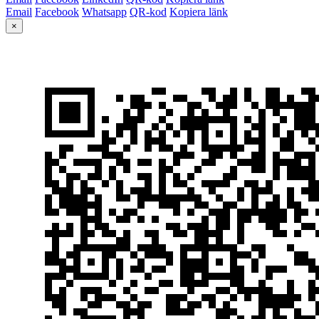
Email
Facebook
Whatsapp
QR-kod
Kopiera länk
×