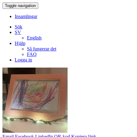
Toggle navigation
Insamlingar
Sök
SV
English
Hjälp
Så fungerar det
FAQ
Logga in
Email
Facebook
LinkedIn
QR-kod
Kopiera länk