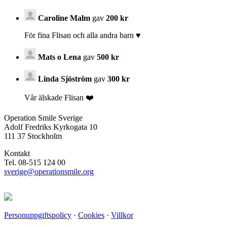
Caroline Malm
gav
200 kr
För fina Flisan och alla andra barn ♥️
Mats o Lena
gav
500 kr
Linda Sjöström
gav
300 kr
Vår älskade Flisan ❤️
Operation Smile Sverige
Adolf Fredriks Kyrkogata 10
111 37 Stockholm
Kontakt
Tel. 08-515 124 00
sverige@operationsmile.org
Personuppgiftspolicy
·
Cookies
·
Villkor