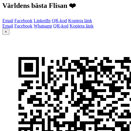
Världens bästa Flisan ❤️
Email
Facebook
LinkedIn
QR-kod
Kopiera länk
Email
Facebook
Whatsapp
QR-kod
Kopiera länk
×