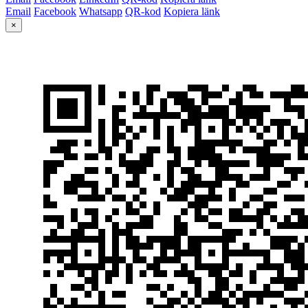
Email
Facebook
Whatsapp
QR-kod
Kopiera länk
×