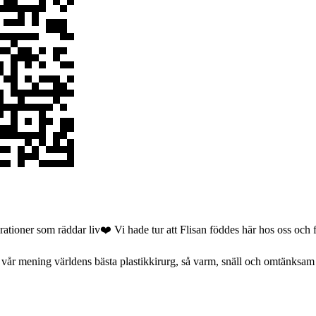
ationer som räddar liv❤️ Vi hade tur att Flisan föddes här hos oss och fi
 vår mening världens bästa plastikkirurg, så varm, snäll och omtänksam