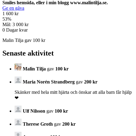
Smiles hemsida, eller i min blogg www.malintilja.se.
Ge en gåva
1 600 kr
53
%
Mål:
3 000 kr
0
Dagar kvar
Malin Tilja gav 100 kr
Senaste aktivitet
Malin Tilja
gav
100 kr
Maria Norén Strandberg
gav
200 kr
Skänker med hela mitt hjärta och önskar att alla barn får hjälp
❤
Ulf Nilsson
gav
100 kr
Therese Groth
gav
200 kr