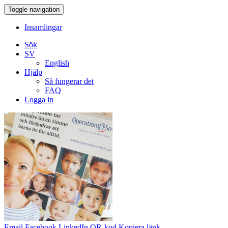
Toggle navigation
Insamlingar
Sök
SV
English
Hjälp
Så fungerar det
FAQ
Logga in
Email
Facebook
LinkedIn
QR-kod
Kopiera länk