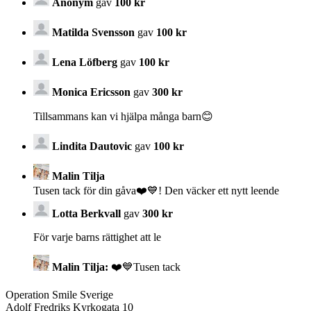
Anonym
gav
100 kr
Matilda Svensson
gav
100 kr
Lena Löfberg
gav
100 kr
Monica Ericsson
gav
300 kr
Tillsammans kan vi hjälpa många barn😊
Lindita Dautovic
gav
100 kr
Malin Tilja
Tusen tack för din gåva❤️💙! Den väcker ett nytt leende
Lotta Berkvall
gav
300 kr
För varje barns rättighet att le
Malin Tilja:
❤️💙Tusen tack
Operation Smile Sverige
Adolf Fredriks Kyrkogata 10