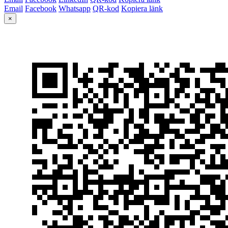
Email
Facebook
Whatsapp
QR-kod
Kopiera länk
×