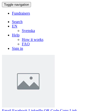
Toggle navigation
Fundraisers
Search
EN
Svenska
Help
How it works
FAQ
Sign in
Email
Facebook
LinkedIn
QR Code
Copy Link