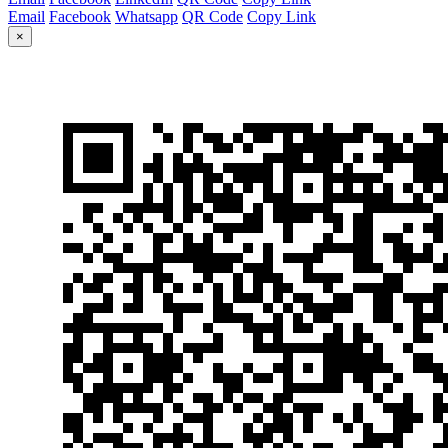
Email
Facebook
Whatsapp
QR Code
Copy Link
×