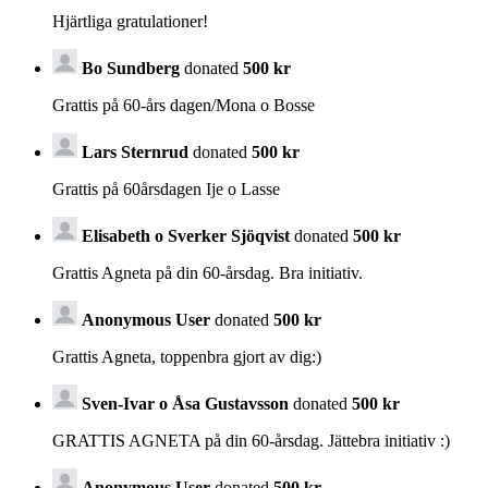
Hjärtliga gratulationer!
Bo Sundberg
donated
500 kr
Grattis på 60-års dagen/Mona o Bosse
Lars Sternrud
donated
500 kr
Grattis på 60årsdagen Ije o Lasse
Elisabeth o Sverker Sjöqvist
donated
500 kr
Grattis Agneta på din 60-årsdag. Bra initiativ.
Anonymous User
donated
500 kr
Grattis Agneta, toppenbra gjort av dig:)
Sven-Ivar o Åsa Gustavsson
donated
500 kr
GRATTIS AGNETA på din 60-årsdag. Jättebra initiativ :)
Anonymous User
donated
500 kr