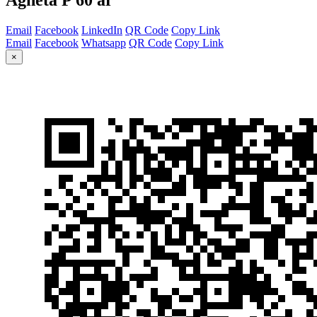
Email
Facebook
LinkedIn
QR Code
Copy Link
Email
Facebook
Whatsapp
QR Code
Copy Link
×