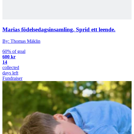
Marias födelsedagsinsamling. Sprid ett leende.
By: Thomas Mäklin
60% of goal
600 kr
14
collected
days left
Fundraiser