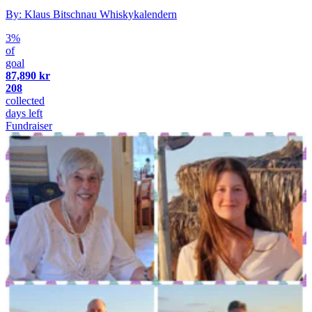
By: Klaus Bitschnau Whiskykalendern
3%
of
goal
87,890 kr
208
collected
days left
Fundraiser