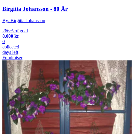
Birgitta Johansson - 80 År
By: Birgitta Johansson
266% of goal
8,000 kr
0
collected
days left
Fundraiser