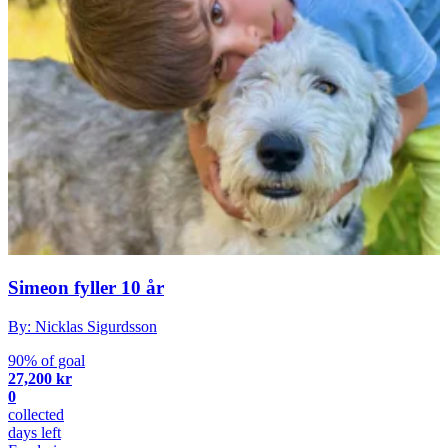
Simeon fyller 10 år
By: Nicklas Sigurdsson
90% of goal
27,200 kr
0
collected
days left