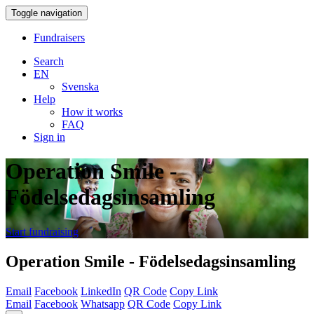
Toggle navigation
Fundraisers
Search
EN
Svenska
Help
How it works
FAQ
Sign in
Operation Smile -
Födelsedagsinsamling
Start fundraising
Operation Smile - Födelsedagsinsamling
Email
Facebook
LinkedIn
QR Code
Copy Link
Email
Facebook
Whatsapp
QR Code
Copy Link