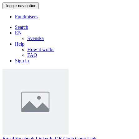
Toggle navigation
Fundraisers
Search
EN
Svenska
Help
How it works
FAQ
Sign in
Email
Facebook
LinkedIn
QR Code
Copy Link