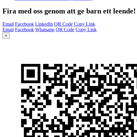
Fira med oss genom att ge barn ett leende!
Email
Facebook
LinkedIn
QR Code
Copy Link
Email
Facebook
Whatsapp
QR Code
Copy Link
×