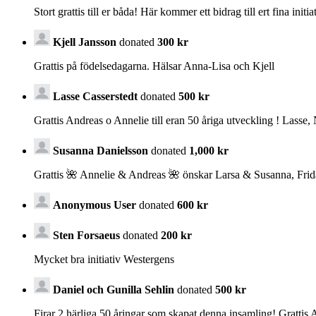
Stort grattis till er båda! Här kommer ett bidrag till ert fina initiat
Kjell Jansson
donated
300 kr
Grattis på födelsedagarna. Hälsar Anna-Lisa och Kjell
Lasse Casserstedt
donated
500 kr
Grattis Andreas o Annelie till eran 50 åriga utveckling ! Lasse,
Susanna Danielsson
donated
1,000 kr
Grattis 🌺 Annelie & Andreas 🌺 önskar Larsa & Susanna, Fri
Anonymous User
donated
600 kr
Sten Forsaeus
donated
200 kr
Mycket bra initiativ Westergens
Daniel och Gunilla Sehlin
donated
500 kr
Firar 2 härliga 50 åringar som skapat denna insamling! Grattis