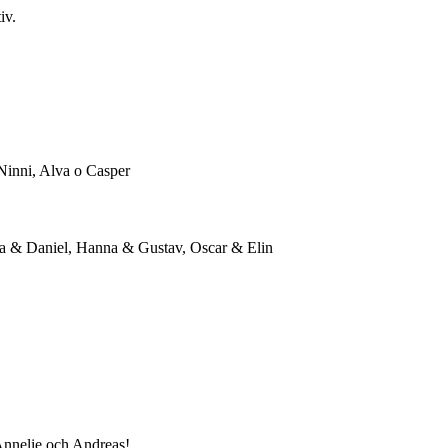
iv.
 Ninni, Alva o Casper
da & Daniel, Hanna & Gustav, Oscar & Elin
 Annelie och Andreas!