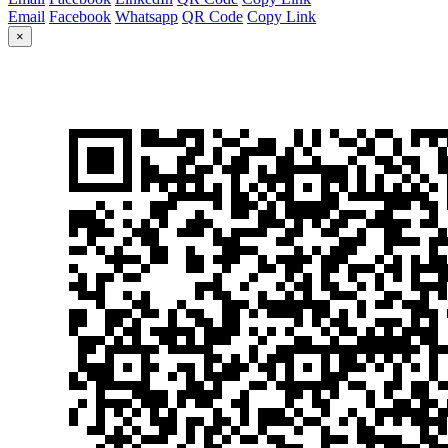
Email
Facebook
Whatsapp
QR Code
Copy Link
×