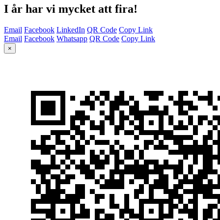
I år har vi mycket att fira!
Email
Facebook
LinkedIn
QR Code
Copy Link
Email
Facebook
Whatsapp
QR Code
Copy Link
×