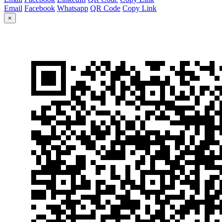
Email
Facebook
Whatsapp
QR Code
Copy Link
×