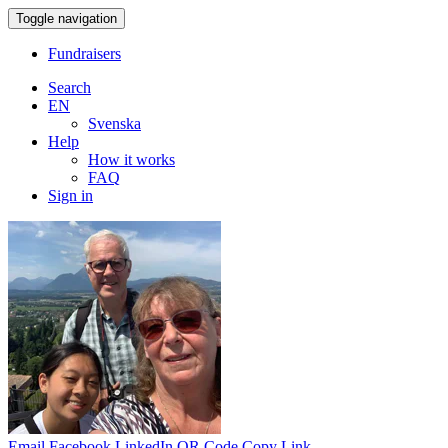
Toggle navigation
Fundraisers
Search
EN
Svenska
Help
How it works
FAQ
Sign in
Email
Facebook
LinkedIn
QR Code
Copy Link