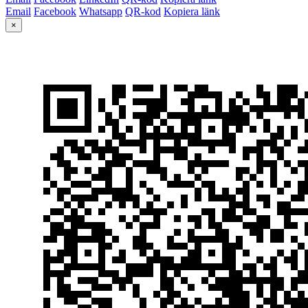
Email
Facebook
Whatsapp
QR-kod
Kopiera länk
×