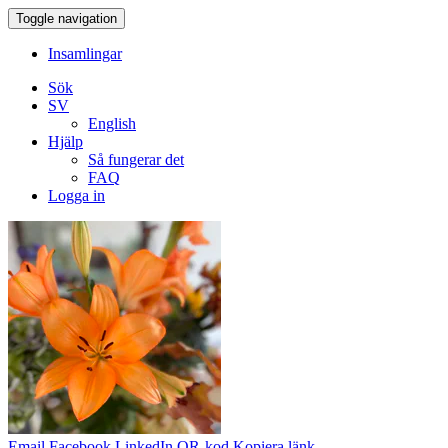
Toggle navigation
Insamlingar
Sök
SV
English
Hjälp
Så fungerar det
FAQ
Logga in
Email
Facebook
LinkedIn
QR-kod
Kopiera länk