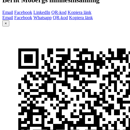
Email
Facebook
LinkedIn
QR-kod
Kopiera länk
Email
Facebook
Whatsapp
QR-kod
Kopiera länk
×